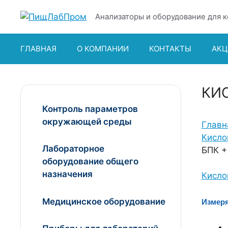
Перейти
Анализаторы и оборудование для к
к
содержимому
ГЛАВНАЯ
О КОМПАНИИ
КОНТАКТЫ
АКЦ
КИ
Контроль параметров
окружающей среды
Главн
Кисло
Лабораторное
БПК +
оборудование общего
назначения
Кисло
Медицинское оборудование
Измер