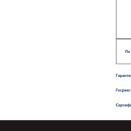
По 
Гаранти
Госреес
Сертифи