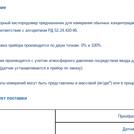
ние
орный кислородомер предназначен для измерения обычных концентраций 
оответствие с алгоритмом РД 52.24.420-95.
овка прибора производится по двум точкам: 0% и 100%.
ия производятся с учетом атмосферного давления посредством ввода д
(датчик устанавливается в прибор по заказу).
3
аты измерений могут быть представлены в массовой (мг/дм
) или в проц
кт поставки
Преобра
Датчи