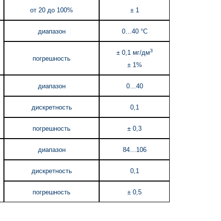
от 20 до 100%
± 1
диапазон
0…40 °C
3
± 0,1 мг/дм
погрешность
± 1%
диапазон
0…40
дискретность
0,1
погрешность
± 0,3
диапазон
84…106
дискретность
0,1
погрешность
± 0,5