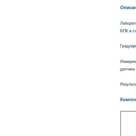
Описа
Лаборат
БПК в с
Градуир
Измерен
датчика 
Результ
Компле