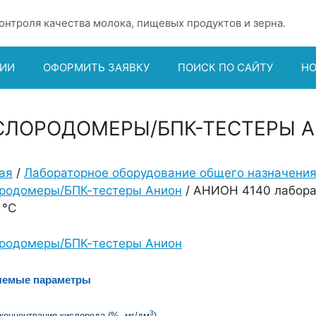
онтроля качества молока, пищевых продуктов и зерна.
ИИ
ОФОРМИТЬ ЗАЯВКУ
ПОИСК ПО САЙТУ
Н
СЛОРОДОМЕРЫ/БПК-ТЕСТЕРЫ 
ая
/
Лабораторное оборудование общего назначени
родомеры/БПК-тестеры Анион
/ АНИОН 4140 лабора
 °С
родомеры/БПК-тестеры Анион
яемые параметры
3
концентрация кислорода (%, мг/дм
)