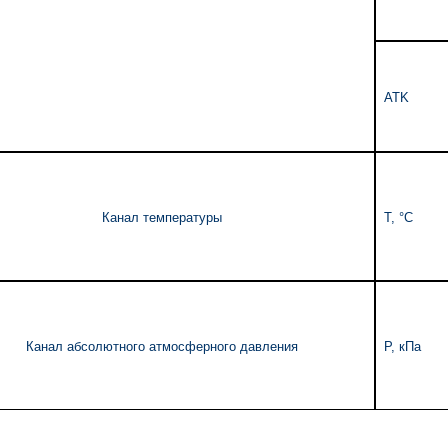
ATK
Канал температуры
T, °C
Канал абсолютного атмосферного давления
P, кПа