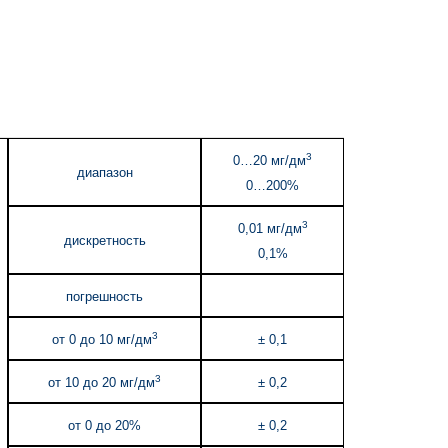
3
0…20 мг/дм
диапазон
0…200%
3
0,01 мг/дм
дискретность
0,1%
погрешность
3
от 0 до 10 мг/дм
± 0,1
3
от 10 до 20 мг/дм
± 0,2
от 0 до 20%
± 0,2