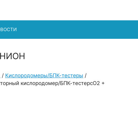
ОВОСТИ
АНИОН
я
/
Кислородомеры/БПК-тестеры
/
торный кислородомер/БПК-тестерсО2 +