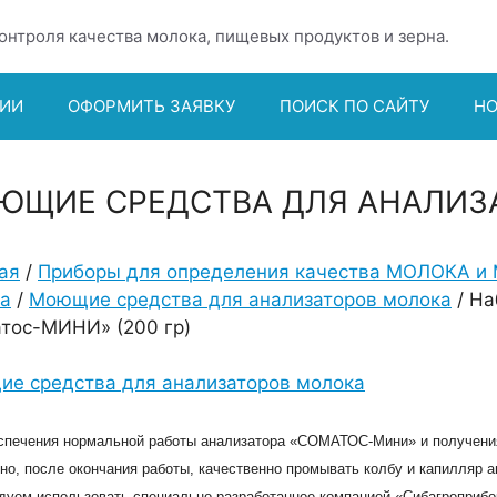
онтроля качества молока, пищевых продуктов и зерна.
ИИ
ОФОРМИТЬ ЗАЯВКУ
ПОИСК ПО САЙТУ
Н
ЮЩИЕ СРЕДСТВА ДЛЯ АНАЛИЗ
ая
/
Приборы для определения качества МОЛОКА
а
/
Моющие средства для анализаторов молока
/ На
тос-МИНИ» (200 гр)
е средства для анализаторов молока
спечения нормальной работы анализатора «СОМАТОС-Мини» и получения
но, после окончания работы, качественно промывать колбу и капилляр 
дуем использовать специально разработанное компанией «Сибагроприб