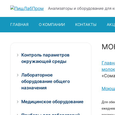
Перейти
Анализаторы и оборудование для к
к
содержимому
ГЛАВНАЯ
О КОМПАНИИ
КОНТАКТЫ
АКЦ
МО
Контроль параметров
окружающей среды
Главн
молок
Лабораторное
«Сома
оборудование общего
назначения
Моющи
Медицинское оборудование
Для обе
ежеднев
рекомен