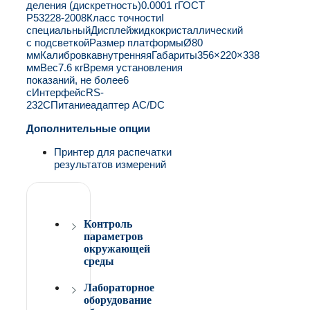
деления (дискретность)
0.0001 г
ГОСТ
Р
53228-2008
Класс точности
I
специальный
Дисплей
жидкокристаллический
с подсветкой
Размер платформы
Ø80
мм
Калибровка
внутренняя
Габариты
356×220×338
мм
Вес
7.6 кг
Время установления
показаний, не более
6
с
Интерфейс
RS-
232C
Питание
адаптер AC/DC
Дополнительные опции
Принтер для распечатки
результатов измерений
Контроль
параметров
окружающей
среды
Лабораторное
оборудование