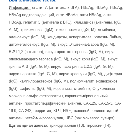
Выполняемые тесты:
Инфекции:
гепатит А (антитела к ВГА), HBsAg, HBeAg, HBcAg,
HBsAg подтверждающий, анти-HBsAg, анти-HBeAg, анти-
HBcAg, гепатит C (антитела к ВГС), хламидиоз (антигены, IgG,
A, M), трихомониаз (IgM), токсоплазмоз (IgG, M), лямблиоз,
аденовирус (IgG, M), кандидозы, аспергиллез, болезнь Лайма,
цитомегаловирус (IgG, M), вирус Эпштейна-Барра (IgG, M),
ВИЧ 1,2 (антитела), вирус простого герпеса (IgG, M), вирус
опоясывающего герпеса (IgG, M), вирус кори (IgG, M), вирус
гриппа А,В (IgA, G, M), вирус парагриппа 1,2,3 (IgA, G, M),
вирус паротита (IgA, G, M), вирус краснухи (IgG, M), дифтерия
(IgG), кампилобактериоз (IgG, M), полиомиелит, эхинококкоз
(IgG), сифилис (IgG, M), иерсиниоз, столбняк; Опухолевые
маркеры: альфа-фетопротеин, карциноэмбриональный
антиген, простатспецифический антиген, CA-125, CA-15-3, CA-
19-9, CA-242, ферритин, ХГЧ, NSE, тканевой полипептидный
антиген, бета2-микроглобулин, UBC (рак мочевого пузыря);
Щитовидная железа:
трийодтиронин (Т3), тироксин (Т4),