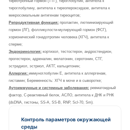
тиреотропный гормон (ТТГ), тироглобулин, антитела к
тироглобулину, антитела к тиреопероксидазе, антитела к
микросомальным антигенам тиреоцитов;
Репродуктивная функция:
пролактин, лютеинизирующий
гормон (ЛГ), фолликулости-мулирующий гормон (ФСГ),
хорионический гонадотропин человека (ХГЧ), антитела к
сперме;
Эндокринология:
кортизол, тестостерон, андростендион,
прогестерон, адреналин, мелатонин, серотонин, СТГ,
эстрадиол, эстриол, АКТГ, кальцитонин;
Аллергия:
иммуноглобулин Е, антитела к аллергенам,
гистамин; Беременность: ХГЧ в моче и в сыворотке;
Аутоиммунные и системные заболевания:
ревматоидный
фактор, С-реактивный белок, АСЛО, антитела к ДНК и РНК
(dsDNA, гистоны, SS-A, SS-B, RNP, Scl-70, Sm).
Контроль параметров окружающей
среды