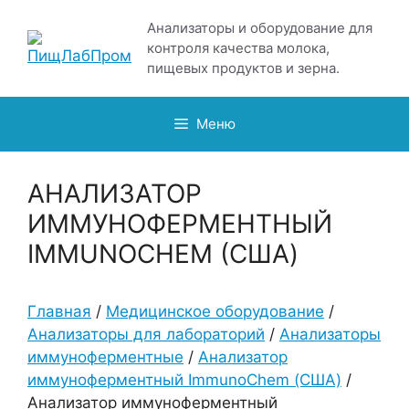
Перейти
Анализаторы и оборудование для
к
контроля качества молока,
содержимому
пищевых продуктов и зерна.
Меню
АНАЛИЗАТОР
ИММУНОФЕРМЕНТНЫЙ
IMMUNOCHEM (США)
Главная
/
Медицинское оборудование
/
Анализаторы для лабораторий
/
Анализаторы
иммуноферментные
/
Анализатор
иммуноферментный ImmunoChem (США)
/
Анализатор иммуноферментный