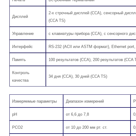
2-х строчный дисплей (ССА), сенсорный диспл
Дисплей
(CCA TS)
Управление
с клавиатуры прибора (ССА), с сенсорного ди
Интерфейс
RS-232 (ACII или ASTM формат), Ethernet port,
Память
100 результатов (ССА), 200 результатов (CCA 
Контроль
34 дня (CCA), 30 дней (ССA TS)
качества
Измеряемые параметры
Диапазон измерений
Р
pH
от 6,6 до 7,8
0
PCO2
от 10 до 200 мм рт. ст.
0