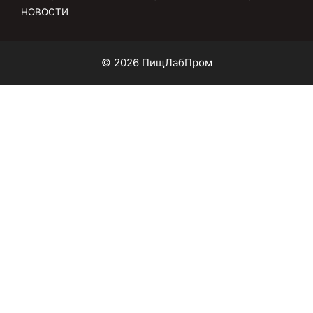
НОВОСТИ
© 2026 ПищЛабПром