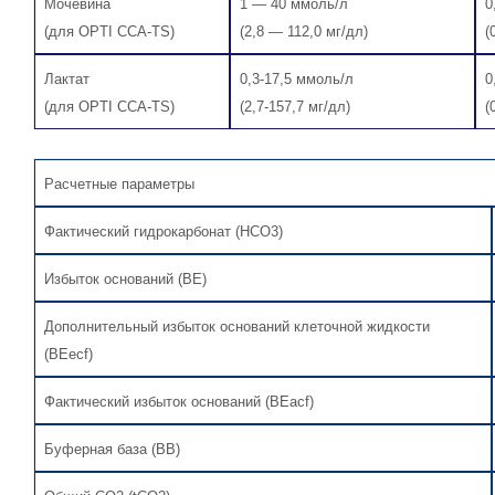
Мочевина
1 — 40 ммоль/л
0
(для OPTI CCA-TS)
(2,8 — 112,0 мг/дл)
(
Лактат
0,3-17,5 ммоль/л
0
(для OPTI CCA-TS)
(2,7-157,7 мг/дл)
(
Расчетные параметры
Фактический гидрокарбонат (HCO3)
Избыток оснований (BE)
Дополнительный избыток оснований клеточной жидкости
(BEecf)
Фактический избыток оснований (BEacf)
Буферная база (BB)