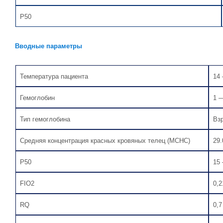
P50
Вводные параметры
Температура пациента
14
Гемоглобин
1 —
Тип гемоглобина
Вз
Средняя концентрация красных кровяных телец (MCHC)
29
P50
15 
FIO2
0,2
RQ
0,7