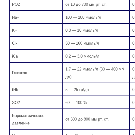
PO2
от 10 до 700 мм рт. ст.
0
Na+
100 — 180 ммоль/л
0
K+
0.8 — 10 ммоль/л
0
Cl-
50 — 160 ммоль/л
0
iCa
0,2 — 3,0 ммоль/л
0
1,7 — 22 ммоль/л (30 — 400 мг/
0
Глюкоза
дл)
д
tHb
5 — 25 гр/дл
0
SO2
60 — 100 %
0
Барометрическое
от 300 до 800 мм рт. ст.
0
давление