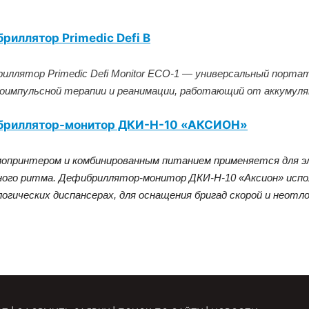
риллятор Primedic Defi B
иллятор Primedic Defi Monitor ECO-1 — универсальный порт
оимпульсной терапии и реанимации, работающий от аккумуля
бриллятор-монитор ДКИ-Н-10 «АКСИОН»
опринтером и комбинированным питанием применяется для э
ного ритма. Дефибриллятор-монитор ДКИ-Н-10 «Аксион» испо
логических диспансерах, для оснащения бригад скорой и неотл