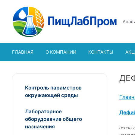
Перейти
к
содержимому
Анали
ГЛАВНАЯ
О КОМПАНИИ
КОНТАКТЫ
АКЦ
ДЕ
Контроль параметров
окружающей среды
Главн
Лабораторное
Дефиб
оборудование общего
назначения
исполь