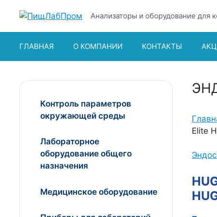
Перейти
Анализаторы и оборудование для к
к
содержимому
ГЛАВНАЯ
О КОМПАНИИ
КОНТАКТЫ
АКЦ
ЭН
Контроль параметров
окружающей среды
Главн
Elite
Лабораторное
оборудование общего
Эндос
назначения
HUG
Медицинское оборудование
HUG