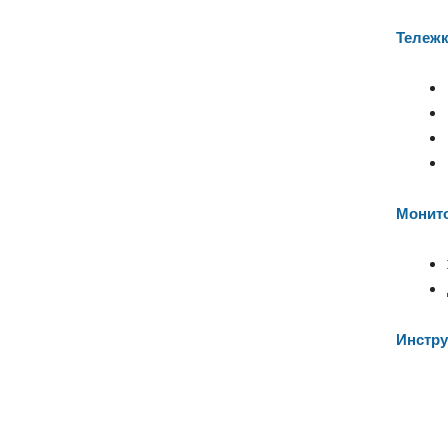
Тележк
Монит
Инстру