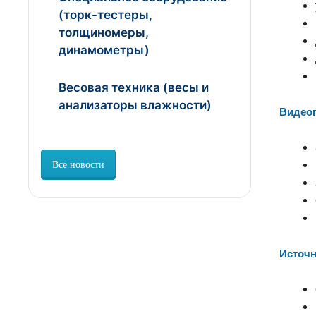
(торк-тестеры,
толщиномеры,
динамометры)
Весовая техника (весы и
анализаторы влажности)
Видеоп
Все новости
Источн