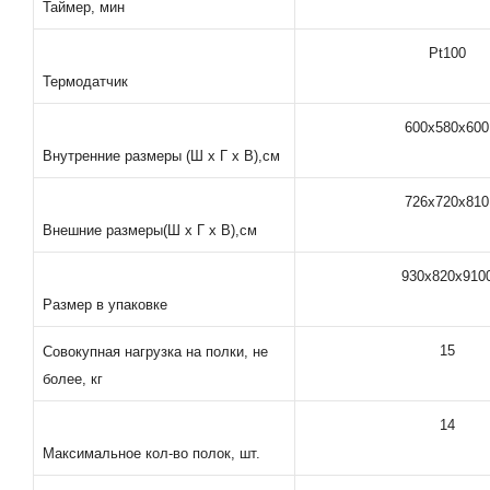
Таймер, мин
Pt100
Термодатчик
600х580х600
Внутренние размеры (Ш х Г х В),см
726х720х810
Внешние размеры(Ш х Г х В),см
930х820х910
Размер в упаковке
15
Совокупная нагрузка на полки, не
более, кг
14
Максимальное кол-во полок, шт.