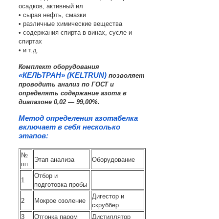
осадков, активный ил
• сырая нефть, смазки
• различные химические вещества
• содержания спирта в винах, сусле и
спиртах
• и т.д.
Комплект оборудования
«КЕЛЬТРАН» (KELTRUN)
позволяет
проводить анализ по ГОСТ и
определять содержание азота в
диапазоне 0,02 — 99,00%.
Метод определения азотабелка
включает в себя несколько
этапов:
№
Этап анализа
Оборудование
пп
Отбор и
1
подготовка пробы
Дигестор и
2
Мокрое озоление
скруббер
3
Отгонка паром
Дистиллятор