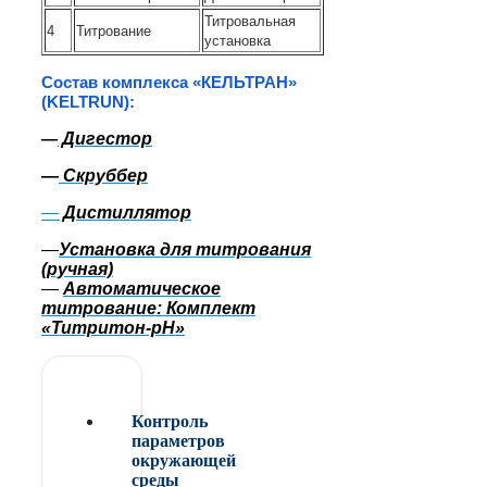
Титровальная
4
Титрование
установка
Состав комплекса «КЕЛЬТРАН»
(KELTRUN):
Дигестор
—
—
Скруббер
—
Дистиллятор
—
Установка для титрования
(ручная)
—
Автоматическое
титрование: Комплект
«Титритон-рН»
Контроль
параметров
окружающей
среды