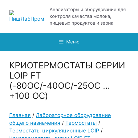
Перейти
Анализаторы и оборудование для
к
контроля качества молока,
содержимому
пищевых продуктов и зерна.
Меню
КРИОТЕРМОСТАТЫ СЕРИИ
LOIP FT
(-80ОС/-40ОС/-25ОС …
+100 ОС)
Главная
/
Лабораторное оборудование
общего назначения
/
Термостаты
/
Термостаты циркуляционные LOIP
/