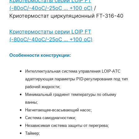
Криотермостаты серии LOIP FT
(-80оС/-40оС/-25оС … +100 оС)
/
Криотермостат циркуляционный FT-316-40
Криотермостаты серии LOIP FT
(-80оС/-40оС/-25оС … +100 оС)
Особенности конструкции:
Интеллектуальная система управления LOIP-AТC
адаптирующая параметры PID-регулирования под тип
рабочей жидкости;
Минимальный градиент температуры по объему
ванны;
Нагнетающее-всасывающий насос;
Система самодиагностики;
Независимая система защиты от перегрева;
Таймер;