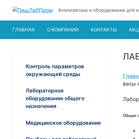
Перейти
Анализаторы и оборудование для к
к
содержимому
ГЛАВНАЯ
О КОМПАНИИ
КОНТАКТЫ
АКЦ
ЛА
Контроль параметров
окружающей среды
Главн
весы 
Лабораторное
оборудование общего
Лабор
назначения
Общее 
Медицинское оборудование