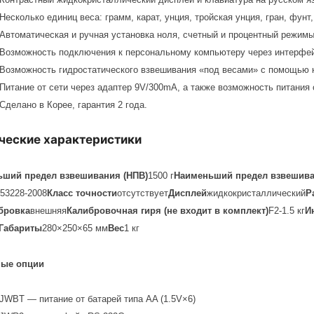
Несколько единиц веса: грамм, карат, унция, тройская унция, гран, фунт,
Автоматическая и ручная установка ноля, счетный и процентный режимы
Возможность подключения к персональному компьютеру через интерфей
Возможность гидростатического взвешивания «под весами» с помощью к
Питание от сети через адаптер 9V/300mA, а также возможность питания о
Сделано в Корее, гарантия 2 года.
ческие характеристики
ьший предел взвешивания (НПВ)
1500 г
Наименьший предел взвешива
53228-2008
Класс точности
отсутствует
Дисплей
жидкокристаллический
Р
бровка
внешняя
Калибровочная гиря (не входит в комплект)
F2-1.5 кг
И
Габариты
280×250×65 мм
Вес
1 кг
ные опции
JWBT — питание от батарей типа AA (1.5V×6)