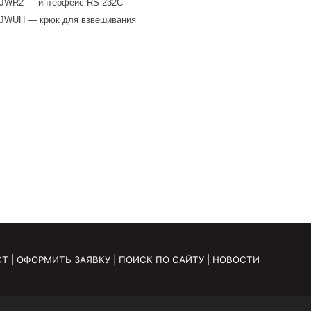
JWR2 — интерфейс RS-232C
JWUH — крюк для взвешивания
СТ
|
ОФОРМИТЬ ЗАЯВКУ
|
ПОИСК ПО САЙТУ
|
НОВОСТИ