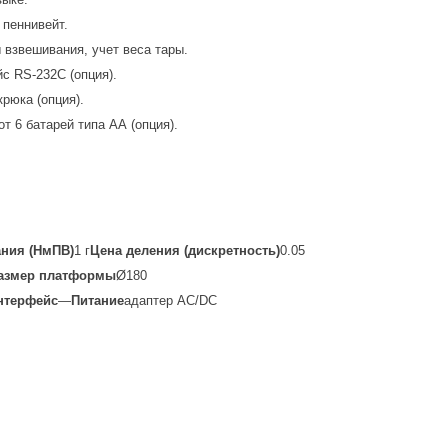
 пеннивейт.
 взвешивания, учет веса тары.
с RS-232C (опция).
рюка (опция).
т 6 батарей типа АА (опция).
ния (НмПВ)
1 г
Цена деления (дискретность)
0.05
азмер платформы
Ø180
нтерфейс
—
Питание
адаптер AC/DC