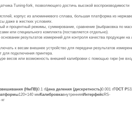
тчика Tuning-fork, позволяющего достичь высокой воспроизводимости
исплей, корпус из алюминиевого сплава, большая платформа из нержа
сы даже в жестких условиях.
й и процентный режимы, суммирование, сравнение (выбраковка по масс
ами или специального комплекта (поставляется отдельно).
 основании результатов измерений для контроля качества продукции на 
лючать к весам внешнее устройство для передачи результатов измерен
т для подключения принтера.
уре весов или возможность внешней калибровки с помощью гири (не вхо
звешивания (НмПВ)
0.1 г
Цена деления (дискретность)
0.001 г
ГОСТ Р
53
латформы
120×140 мм
Калибровка
внутренняя
Интерфейс
RS-
 кг