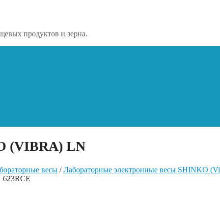
щевых продуктов и зерна.
(VIBRA) LN
бораторные весы
/
Лабораторные электронные весы SHINKO (V
N 623RCE