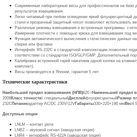
Современные лабораторные весы для профессионалов на базе да
результатов взвешивания.
Легко читаемый при любом освещении яркий флуоресцентный д
стали и прозрачный защитный чехол позволяют использовать ве
Различные режимы взвешивания и встроенные программы: счетны
Измерение плотности с помощью крюка для взвешивания под вес
Функция автоматического вычисления статистических данных на
сборки или фасовки.
Интерфейс RS-232C в стандартной комплектации позволяет подк
соответствии со стандартом ISO/GLP/GMP. Дополнительный пор
Калибровка встроенной гирей нажатием одной кнопки на клавиат
комплект).
Весы производятся в Японии, гарантия 5 лет.
Технические характеристики
Наибольший предел взвешивания (НПВ)
620 г
Наименьший предел в
2008
Класс точности
I специальный
Дисплей
флуоресцентный
Размер п
232C
Питание
адаптер AC/DC 230V/12V
Габариты
330×220×190 мм
Вес
4.5
Доступные опции
LNLM – контакт реле
LNBZ – звуковой сигнал (заводская опция)
LNR4 – интерфейс RS-422A (заводская опция)