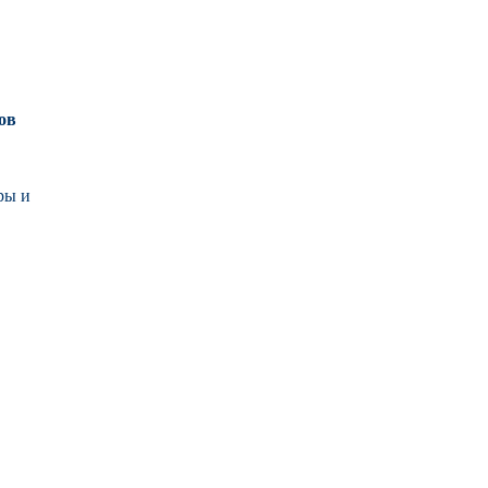
ов
ры и