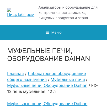
Перейти
Анализаторы и оборудование для
к
контроля качества молока,
содержимому
пищевых продуктов и зерна.
Меню
МУФЕЛЬНЫЕ ПЕЧИ,
ОБОРУДОВАНИЕ DAIHAN
Главная
/
Лабораторное оборудование
общего назначения
/
Муфельные печи
/
Муфельные печи, Оборудование Daihan
/ FX-
12 печь муфельная, 12 л
Муфельные печи, Оборудование Daihan