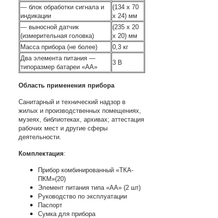
— блок обработки сигнала и
(134 х 70
индикации
х 24) мм
— выносной датчик
(235 х 20
(измерительная головка)
х 20) мм
Масса прибора (не более)
0,3 кг
Два элемента питания —
3 В
типоразмер батареи «АА»
Область применения прибора
Санитарный и технический надзор в
жилых и производственных помещениях,
музеях, библиотеках, архивах; аттестация
рабочих мест и другие сферы
деятельности.
Комплектация
:
Прибор комбинированный «ТКА-
ПКМ»(20)
Элемент питания типа «АА» (2 шт)
Руководство по эксплуатации
Паспорт
Сумка для прибора