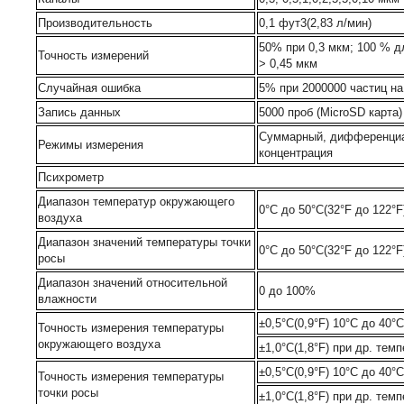
Производительность
0,1 фут3(2,83 л/мин)
50% при 0,3 мкм; 100 % д
Точность измерений
> 0,45 мкм
Случайная ошибка
5% при 2000000 частиц н
Запись данных
5000 проб (MicroSD карта)
Суммарный, дифференци
Режимы измерения
концентрация
Психрометр
Диапазон температур окружающего
0°C до 50°C(32°F до 122°F
воздуха
Диапазон значений температуры точки
0°C до 50°C(32°F до 122°F
росы
Диапазон значений относительной
0 до 100%
влажности
±0,5°C(0,9°F) 10°C до 40°C
Точность измерения температуры
окружающего воздуха
±1,0°C(1,8°F) при др. тем
±0,5°C(0,9°F) 10°C до 40°C
Точность измерения температуры
точки росы
±1,0°C(1,8°F) при др. тем