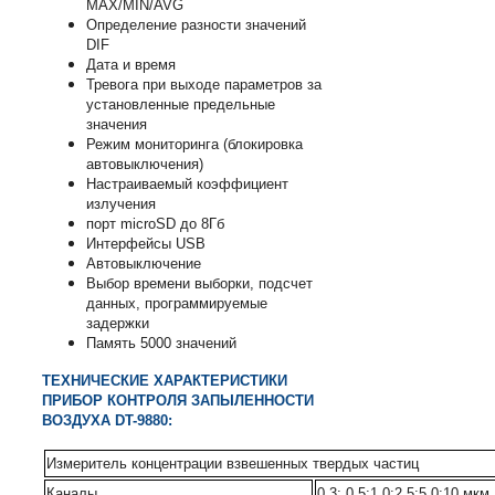
MAX/MIN/AVG
Определение разности значений
DIF
Дата и время
Тревога при выходе параметров за
установленные предельные
значения
Режим мониторинга (блокировка
автовыключения)
Настраиваемый коэффициент
излучения
порт microSD до 8Гб
Интерфейсы USB
Автовыключение
Выбор времени выборки, подсчет
данных, программируемые
задержки
Память 5000 значений
ТЕХНИЧЕСКИЕ ХАРАКТЕРИСТИКИ
ПРИБОР КОНТРОЛЯ ЗАПЫЛЕННОСТИ
ВОЗДУХА DT-9880:
Измеритель концентрации взвешенных твердых частиц
Каналы
0,3; 0,5;1,0;2,5;5,0;10 мкм