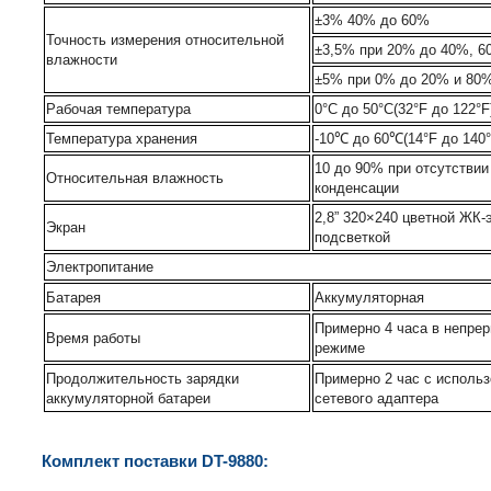
±3% 40% до 60%
Точность измерения относительной
±3,5% при 20% до 40%, 6
влажности
±5% при 0% до 20% и 80
Рабочая температура
0°C до 50°C(32°F до 122°F
Температура хранения
-10℃ до 60℃(14°F до 140°
10 до 90% при отсутствии
Относительная влажность
конденсации
2,8” 320×240 цветной ЖК-
Экран
подсветкой
Электропитание
Батарея
Аккумуляторная
Примерно 4 часа в непре
Время работы
режиме
Продолжительность зарядки
Примерно 2 час с исполь
аккумуляторной батареи
сетевого адаптера
Комплект поставки DT-9880: