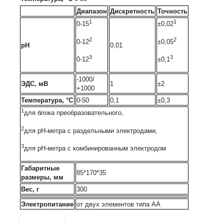
Диапазон
Дискретность
Точность
1
1
0-15
±0,02
2
2
0-12
±0,05
pH
0,01
3
3
0-12
±0,1
-1000/
ЭДС, мВ
1
±2
+1000
Температура, °
C
0-50
0,1
±0,3
1
для блока преобразовательного,
2
для pH-метра с раздельными электродами,
3
для pH-метра с комбинированным электродом
Габаритные
85*170*35
размеры, мм
Вес, г
300
Электропитание
от двух элементов типа АА