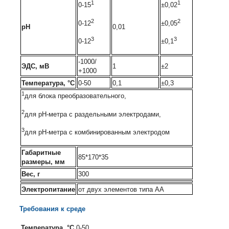
1
1
0-15
±0,02
2
2
0-12
±0,05
pH
0,01
3
3
0-12
±0,1
-1000/
ЭДС, мВ
1
±2
+1000
Температура, °
C
0-50
0,1
±0,3
1
для блока преобразовательного,
2
для pH-метра с раздельными электродами,
3
для pH-метра с комбинированным электродом
Габаритные
85*170*35
размеры, мм
Вес, г
300
Электропитание
от двух элементов типа АА
Требования к среде
Температура, °
C
0-50