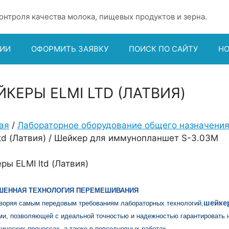
онтроля качества молока, пищевых продуктов и зерна.
ИИ
ОФОРМИТЬ ЗАЯВКУ
ПОИСК ПО САЙТУ
Н
КЕРЫ ELMI LTD (ЛАТВИЯ)
ая
/
Лабораторное оборудование общего назначени
ltd (Латвия) / Шейкер для иммунопланшет S-3.03M
ры ELMI ltd (Латвия)
ШЕННАЯ ТЕХНОЛОГИЯ ПЕРЕМЕШИВАНИЯ
шейке
воряя самым передовым требованиям лабораторных технологий,
ми, позволяющей с идеальной точностью и надежностью гарантировать 
гических процессах, а также в повседневных работах.