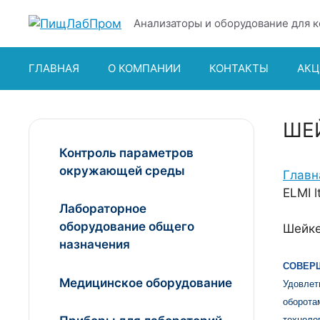
Перейти
Анализаторы и оборудование для к
к
содержимому
ГЛАВНАЯ
О КОМПАНИИ
КОНТАКТЫ
АКЦ
ШЕЙ
Контроль параметров
окружающей среды
Главн
ELMI 
Лабораторное
оборудование общего
Шейке
назначения
СОВЕР
Медицинское оборудование
Удовлет
оборота
техноло