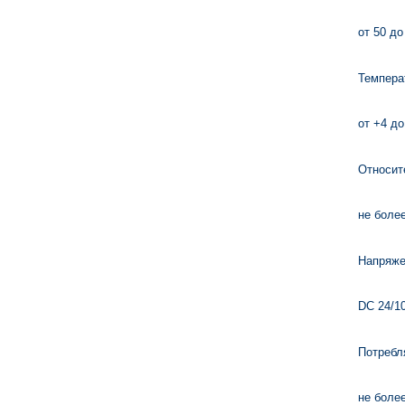
от 50 до
Темпера
от +4 до
Относит
не боле
Напряже
DC 24/1
Потребл
не боле