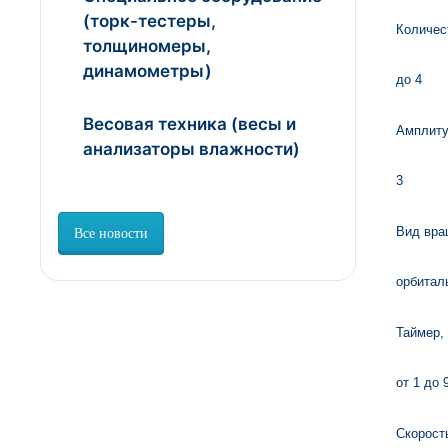
(торк-тестеры,
Количес
толщиномеры,
динамометры)
до 4
Весовая техника (весы и
Амплиту
анализаторы влажности)
3
Вид вра
Все новости
орбитал
Таймер,
от 1 до 
Скорост