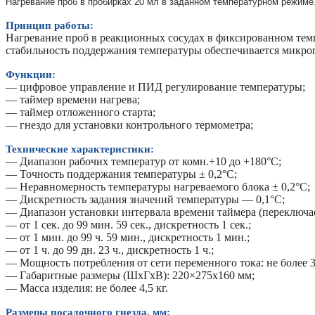
Нагревание проб в пробирках 20 мл в заданном температурном режиме
Принцип работы:
Нагревание проб в реакционных сосудах в фиксированном тем
стабильность поддержания температуры обеспечивается микро
Функции:
— цифровое управление и ПИД регулирование температуры;
— таймер времени нагрева;
— таймер отложенного старта;
— гнездо для установки контрольного термометра;
Технические характеристики:
— Диапазон рабочих температур от комн.+10 до +180°С;
— Точность поддержания температуры ± 0,2°С;
— Неравномерность температуры нагреваемого блока ± 0,2°С;
— Дискретность задания значений температуры — 0,1°С;
— Диапазон установки интервала времени таймера (переключа
— от 1 сек. до 99 мин. 59 сек., дискретность 1 сек.;
— от 1 мин. до 99 ч. 59 мин., дискретность 1 мин.;
— от 1 ч. до 99 дн. 23 ч., дискретность 1 ч.;
— Мощность потребления от сети переменного тока: не более 3
— Габаритные размеры (ШхГхВ): 220×275х160 мм;
— Масса изделия: не более 4,5 кг.
Размеры посадочного гнезда, мм: