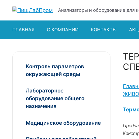
Перейти
Анализаторы и оборудование для к
к
содержимому
ГЛАВНАЯ
О КОМПАНИИ
КОНТАКТЫ
АКЦ
ТЕ
СП
Контроль параметров
окружающей среды
Главн
Лабораторное
ЖИВО
оборудование общего
назначения
Термо
Медицинское оборудование
Предна
Констр