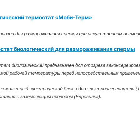
гический термостат «Моби-Терм»
значен для размораживания спермы при искусственном осеме
стат биологический для размораживания спермы
тат биологический предназначен для отогрева законсервиров
мой рабочей температуры перед непосредственным применени
компактный электрический блок, один электронагреватель (
итания с заземляющим проводом (Евровилка).