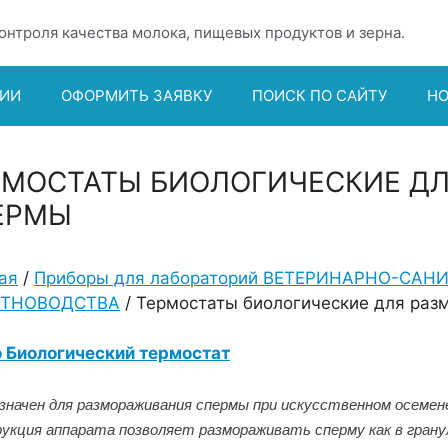
онтроля качества молока, пищевых продуктов и зерна.
ИИ
ОФОРМИТЬ ЗАЯВКУ
ПОИСК ПО САЙТУ
Н
РМОСТАТЫ БИОЛОГИЧЕСКИЕ Д
ЕРМЫ
ая
/
Приборы для лабораторий ВЕТЕРИНАРНО-САНИ
ТНОВОДСТВА
/ Термостаты биологические для ра
 Биологический термостат
значен для размораживания спермы при искусственном осеме
укция аппарата позволяет размораживать сперму как в гранул