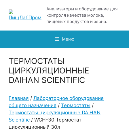
Перейти
Анализаторы и оборудование для
к
контроля качества молока,
содержимому
пищевых продуктов и зерна.
Меню
ТЕРМОСТАТЫ
ЦИРКУЛЯЦИОННЫЕ
DAIHAN SCIENTIFIC
Главная
/
Лабораторное оборудование
общего назначения
/
Термостаты
/
Термостаты циркуляционные DAIHAN
Scientific
/ WCH-30 Термостат
циркуляционный 30л