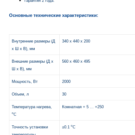
Гарантия 2 года.
Основные технические характеристики:
Внутренние размеры (Д
340 х 440 х 200
х Ш х В), мм
Внешние размеры (Д х
560 х 460 х 495
Ш х В), мм
Мощность, Вт
2000
Объем, л
30
Температура нагрева,
Комнатная + 5 … +250
о
С
о
Точность установки
±0.1
С
температуры