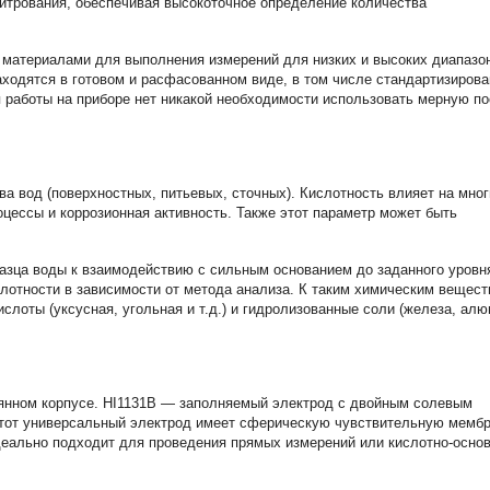
итрования, обеспечивая высокоточное определение количества
 материалами для выполнения измерений для низких и высоких диапазо
ходятся в готовом и расфасованном виде, в том числе стандартизиров
я работы на приборе нет никакой необходимости использовать мерную п
а вод (поверхностных, питьевых, сточных). Кислотность влияет на мног
оцессы и коррозионная активность. Также этот параметр может быть
азца воды к взаимодействию с сильным основанием до заданного уровн
слотности в зависимости от метода анализа. К таким химическим вещес
кислоты (уксусная, угольная и т.д.) и гидролизованные соли (железа, ал
лянном корпусе. HI1131B — заполняемый электрод с двойным солевым
тот универсальный электрод имеет сферическую чувствительную мембр
еально подходит для проведения прямых измерений или кислотно-основ