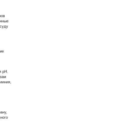
нов
анные
осуду
ие
я рН.
твам
юминия,
ану,
ного