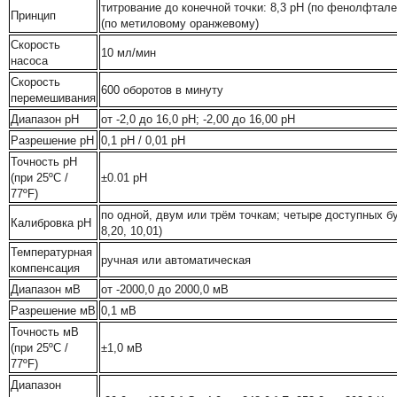
титрование до конечной точки: 8,3 рН (по фенолфтале
Принцип
(по метиловому оранжевому)
Скорость
10 мл/мин
насоса
Скорость
600 оборотов в минуту
перемешивания
Диапазон рН
от -2,0 до 16,0 рН; -2,00 до 16,00 рН
Разрешение рН
0,1 pH / 0,01 pH
Точность рН
(при 25ºC /
±0.01 pH
77ºF)
по одной, двум или трём точкам; четыре доступных бу
Калибровка рН
8,20, 10,01)
Температурная
ручная или автоматическая
компенсация
Диапазон мВ
от -2000,0 до 2000,0 мВ
Разрешение мВ
0,1 мВ
Точность мВ
(при 25ºC /
±1,0 мВ
77ºF)
Диапазон