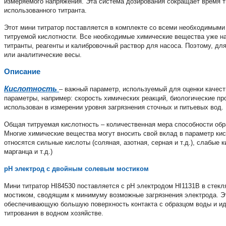
измеряемого напряжения. Эта система дозирования сокращает время т
использованного титранта.
Этот мини титратор поставляется в комплекте со всеми необходимыми
титруемой кислотности. Все необходимые химические вещества уже на
титранты, реагенты и калибровочный раствор для насоса. Поэтому, дл
или аналитические весы.
Описание
Кислотность
– важный параметр, используемый для оценки качеств
параметры, например: скорость химических реакций, биологические пр
использован в измерении уровня загрязнения сточных и питьевых вод.
Общая титруемая кислотность – количественная мера способности обр
Многие химические вещества могут вносить свой вклад в параметр ки
относятся сильные кислоты (соляная, азотная, серная и т.д.), слабые 
марганца и т.д.)
рН электрод с двойным солевым мостиком
Мини титратор HI84530 поставляется с рН электродом HI1131B в стек
мостиком, сводящим к минимуму возможные загрязнения электрода. Э
обеспечивающую большую поверхность контакта с образцом воды и ид
титрования в водном хозяйстве.