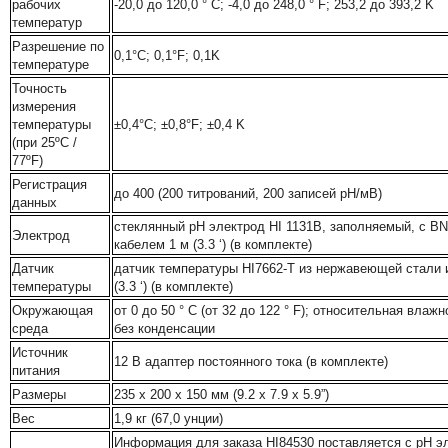
рабочих
-20,0 до 120,0 ° C; -4,0 до 248,0 ° F; 253,2 до 393,2 K
температур
Разрешение по
0,1°C; 0,1°F; 0,1K
температуре
Точность
измерения
температуры
±0,4°C; ±0,8°F; ±0,4 K
(при 25ºC /
77ºF)
Регистрация
до 400 (200 титрований, 200 записей рН/мВ)
данных
стеклянный рН электрод HI 1131B, заполняемый, с B
Электрод
кабелем 1 м (3.3 ‘) (в комплекте)
Датчик
датчик температуры HI7662-T из нержавеющей стали 
температуры
(3.3 ‘) (в комплекте)
Окружающая
от 0 до 50 ° C (от 32 до 122 ° F); относительная влаж
среда
без конденсации
Источник
12 В адаптер постоянного тока (в комплекте)
питания
Размеры
235 x 200 x 150 мм (9.2 x 7.9 x 5.9”)
Вес
1,9 кг (67,0 унции)
Информация для заказа HI84530 поставляется с рН э