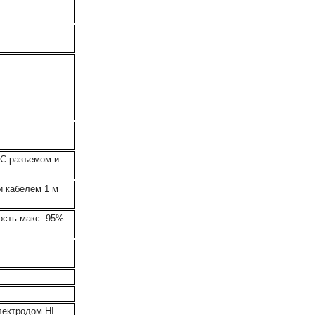
NC разъемом и
и кабелем 1 м
ность макс. 95%
лектродом HI