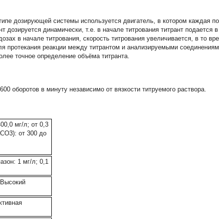
типе дозирующей системы используется двигатель, в котором каждая п
т дозируется динамически, т.е. в начале титрования титрант подается в
озах в начале титрования, скорость титрования увеличивается, в то вре
ля протекания реакции между титрантом и анализируемыми соединениям
олее точное определение объёма титранта.
00 оборотов в минуту независимо от вязкости титруемого раствора.
00,0 мг/л; от 0,3
aCO3): от 300 до
азон: 1 мг/л; 0,1
; Высокий
ктивная