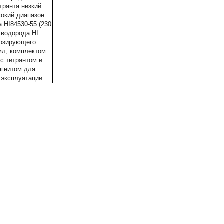
транта низкий
сокий диапазон
а HI84530-55 (230
 водорода HI
 дозирующего
 мл, комплектом
с титрантом и
агнитом для
 эксплуатации.