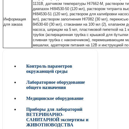
1131B, датчиком температуры HI7662-М, раствором ти
диапазон HI84530-50 (120 мл), раствором титранта вы
HI84530-51 (120 мл), раствором для калибровки насос
Информация
мл), раствором заполнения HI7082 (30 мл), перекисью
для заказа
84530-60 (30 мл), стаканами на 100 мл (2), клапаном
насоса, шприцом на 5 мл, пластиковой пипеткой на 1
трубок (аспирационная трубка с крышкой для бутылки 
сливная трубка с наконечником), перемешивающим м
мешалки, адаптером питания на 12В и инструкцией по
Контроль параметров
окружающей среды
Лабораторное оборудование
общего назначения
Медицинское оборудование
Приборы для лабораторий
ВЕТЕРИНАРНО-
САНИТАРНОЙ экспертизы и
ЖИВОТНОВОДСТВА