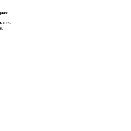
орция
мя как
и.