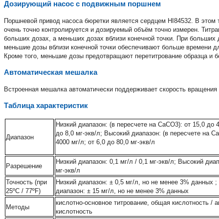
Дозирующий насос с подвижным поршнем
Поршневой привод насоса бюретки является сердцем HI84532. В этом 
очень точно контролируется и дозируемый объём точно измерен. Титран
больших дозах, а меньших дозах вблизи конечной точки. При больших д
меньшие дозы вблизи конечной точки обеспечивают больше времени д
Кроме того, меньшие дозы предотвращают перетитрование образца и б
Автоматическая мешалка
Встроенная мешалка автоматически поддерживает скорость вращения 6
Таблица характеристик
Низкий диапазон: (в пересчете на CaCO3): от 15,0 до 4
до 8,0 мг-экв/л; Высокий диапазон: (в пересчете на C
Диапазон
4000 мг/л; от 6,0 до 80,0 мг-экв/л
Низкий диапазон: 0,1 мг/л / 0,1 мг-экв/л; Высокий диап
Разрешение
мг-экв/л
Точность (при
Низкий диапазон: ± 0,5 мг/л, но не менее 3% данных 
25ºC / 77ºF)
диапазон: ± 15 мг/л, но не менее 3% данных
кислотно-основное титрование, общая кислотность / а
Методы
кислотность