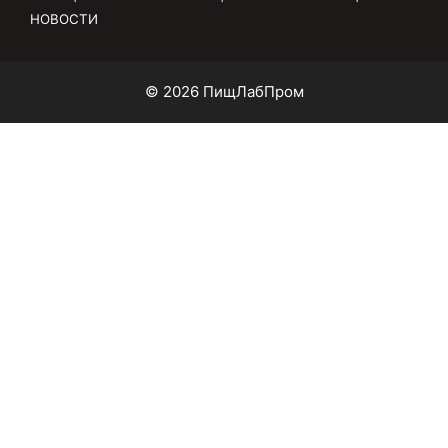
НОВОСТИ
© 2026 ПищЛабПром