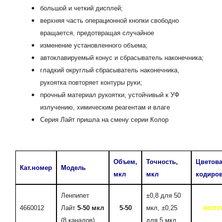
большой и четкий дисплей;
верхняя часть операционной кнопки свободно
вращается, предотвращая случайное
изменение установленного объема;
автоклавируемый конус и сбрасыватель наконечника;
гладкий округлый сбрасыватель наконечника,
рукоятка повторяет контуры руки;
прочный материал рукоятки, устойчивый к УФ
излучению, химическим реагентам и влаге
Cерия Лайт пришла на смену серии Колор
Объем,
Точность,
Цветов
Кат.номер
Модель
мкл
мкл
кодиро
Ленпипет
±0,8 для 50
желт
4660012
Лайт
5-50 мкл
5-50
мкл, ±0,25
(8 каналов)
для 5 мкл