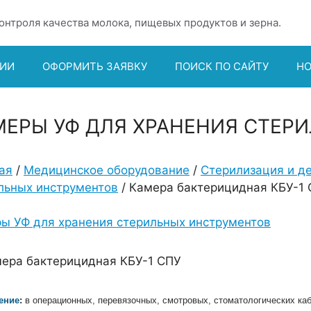
онтроля качества молока, пищевых продуктов и зерна.
ИИ
ОФОРМИТЬ ЗАЯВКУ
ПОИСК ПО САЙТУ
Н
МЕРЫ УФ ДЛЯ ХРАНЕНИЯ СТЕР
ая
/
Медицинское оборудование
/
Стерилизация и д
льных инструментов
/ Камера бактерицидная КБУ-1
ы УФ для хранения стерильных инструментов
ение
:
в операционных, перевязочных, смотровых, стоматологических каби