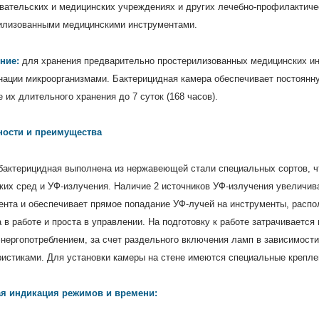
вательских и медицинских учреждениях и других лечебно-профилактичес
илизованными медицинскими инструментами.
ние:
для хранения предварительно простерилизованных медицинских ин
нации микроорганизмами. Бактерицидная камера обеспечивает постоянну
 их длительного хранения до 7 суток (168 часов).
ности и преимущества
бактерицидная выполнена из нержавеющей стали специальных сортов, ч
ких сред и УФ-излучения. Наличие 2 источников УФ-излучения увеличи
ента и обеспечивает прямое попадание УФ-лучей на инструменты, распол
 в работе и проста в управлении. На подготовку к работе затрачиваетс
нергопотреблением, за счет раздельного включения ламп в зависимости
ристиками. Для установки камеры на стене имеются специальные крепле
я индикация режимов и времени: