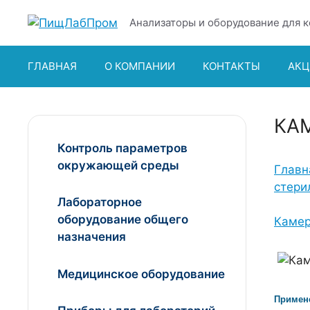
Перейти
Анализаторы и оборудование для к
к
содержимому
ГЛАВНАЯ
О КОМПАНИИ
КОНТАКТЫ
АКЦ
КА
Контроль параметров
окружающей среды
Главн
стери
Лабораторное
оборудование общего
Камер
назначения
Медицинское оборудование
Примен