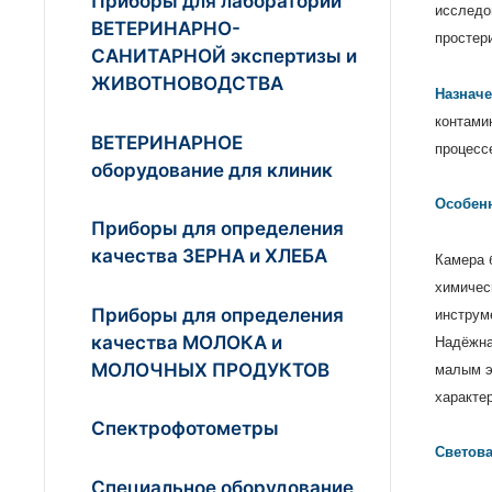
Приборы для лабораторий
исследо
ВЕТЕРИНАРНО-
простер
САНИТАРНОЙ экспертизы и
ЖИВОТНОВОДСТВА
Назначе
контами
ВЕТЕРИНАРНОЕ
процессе
оборудование для клиник
Особен
Приборы для определения
качества ЗЕРНА и ХЛЕБА
Камера 
химичес
Приборы для определения
инструм
качества МОЛОКА и
Надёжна
МОЛОЧНЫХ ПРОДУКТОВ
малым э
характе
Спектрофотометры
Светова
Специальное оборудование