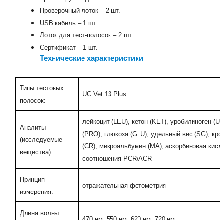
Проверочный лоток – 2 шт.
USB кабель – 1 шт.
Лоток для тест-полосок – 2 шт.
Сертификат – 1 шт.
Технические характеристики
Типы тестовых
UC Vet 13 Plus
полосок:
лейкоцит (LEU), кетон (KET), уробилиноген (U
Аналиты
(PRO), глюкоза (GLU), удельный вес (SG), кр
(исследуемые
(CR), микроальбумин (MA), аскорбиновая кисло
вещества):
соотношения PCR/ACR
Принцип
отражательная фотометрия
измерения:
Длина волны
470 нм, 550 нм, 620 нм, 720 нм