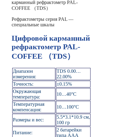
карманный рефрактометр PAL-
COFFEE （TDS）
Рефрактометры серия PAL —
специальные шкалы
Цифровой карманный
рефрактометр PAL-
COFFEE （TDS）
Диапазон
TDS 0.00…
измерения:
22.00%
Точность:
±0.15%
Окружающая
10…40°C
температура:
Температурная
10…100°C
компенсация:
5.5*3.1*10.9 см,
Размеры и вес:
100 гр
2 батарейки
Питание:
типа ААА