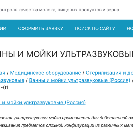
онтроля качества молока, пищевых продуктов и зерна.
ИИ
ОФОРМИТЬ ЗАЯВКУ
ПОИСК ПО САЙТУ
Н
ННЫ И МОЙКИ УЛЬТРАЗВУКОВЫЕ
ая
/
Медицинское оборудование
/
Стерилизация и д
азвуковые
/
Ванны и мойки ультразвуковые (Россия)
-01
 и мойки ультразвуковые (Россия)
нская ультразвуковая мойка применяется для действенной оч
раживания предметов сложной конфигурации из различных мат