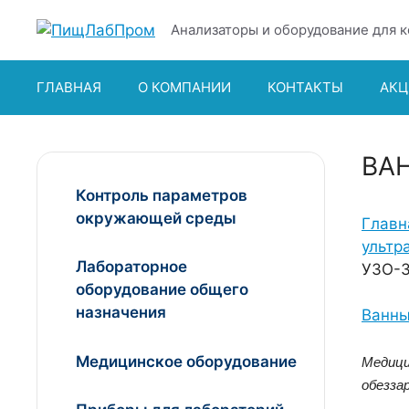
Перейти
Анализаторы и оборудование для к
к
содержимому
ГЛАВНАЯ
О КОМПАНИИ
КОНТАКТЫ
АКЦ
ВА
Контроль параметров
окружающей среды
Главн
ультр
Лабораторное
УЗО-3
оборудование общего
назначения
Ванны
Медицинское оборудование
Медици
обезза