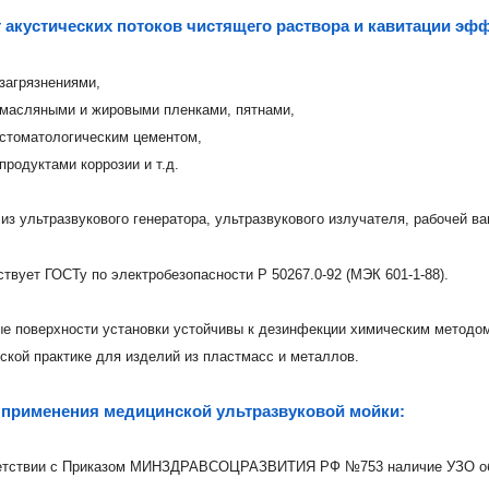
т акустических потоков чистящего раствора и кавитации эф
загрязнениями,
масляными и жировыми пленками, пятнами,
стоматологическим цементом,
продуктами коррозии и т.д.
из ультразвукового генератора, ультразвукового излучателя, рабочей в
ствует ГОСТу по электробезопасности Р 50267.0-92 (МЭК 601-1-88).
е поверхности установки устойчивы к дезинфекции химическим методо
ской практике для изделий из пластмасс и металлов.
применения медицинской ультразвуковой мойки:
етствии с Приказом МИНЗДРАВСОЦРАЗВИТИЯ РФ №753 наличие УЗО обя